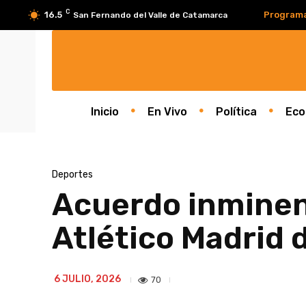
C
16.5
Program
San Fernando del Valle de Catamarca
Inicio
En Vivo
Política
Eco
Deportes
Acuerdo inminen
Atlético Madrid
6 JULIO, 2026
70