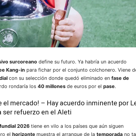
sivo surcoreano
define su futuro. Ya habría un acuerdo
ee Kang-in
para fichar por el conjunto colchonero. Viene d
dial
con su selección donde quedó eliminado en
fase de
erdo rondaría los
40 millones
de euros por el
pase
.
e el mercado! – Hay acuerdo inminente por L
 ser refuerzo en el Aleti
undial 2026
tiene en vilo a los países que aún siguen
ro el
horizonte
muestra el arranque de la
temporada
no t