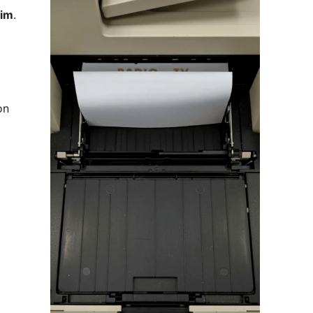
eim
.
a
on
)