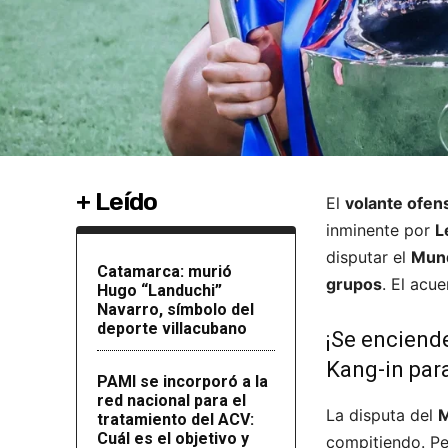
+ Leído
El
volante ofen
inminente por
L
disputar el
Mun
Catamarca: murió
grupos
. El acu
Hugo “Landuchi”
Navarro, símbolo del
deporte villacubano
¡Se enciend
Kang-in para
PAMI se incorporó a la
red nacional para el
La disputa del
M
tratamiento del ACV:
Cuál es el objetivo y
compitiendo. Pe