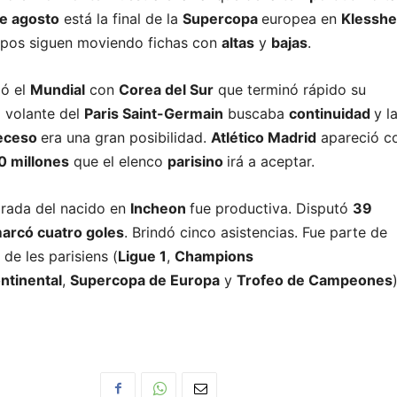
de agosto
está la final de la
Supercopa
europea en
Klessh
ipos siguen moviendo fichas con
altas
y
bajas
.
ó el
Mundial
con
Corea del Sur
que terminó rápido su
l volante del
Paris Saint-Germain
buscaba
continuidad
y l
eceso
era una gran posibilidad.
Atlético Madrid
apareció c
0 millones
que el elenco
parisino
irá a aceptar.
orada del nacido en
Incheon
fue productiva. Disputó
39
arcó cuatro goles
. Brindó cinco asistencias. Fue parte de
de les parisiens (
Ligue 1
,
Champions
ntinental
,
Supercopa de Europa
y
Trofeo de Campeones