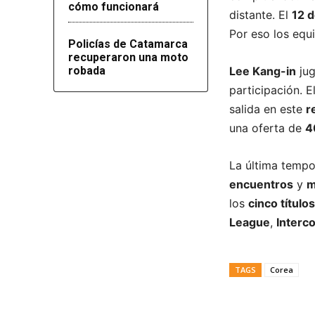
cómo funcionará
distante. El
12 
Por eso los equ
Policías de Catamarca
recuperaron una moto
robada
Lee Kang-in
jug
participación. E
salida en este
r
una oferta de
4
La última temp
encuentros
y
m
los
cinco títulos
League
,
Interco
TAGS
Corea