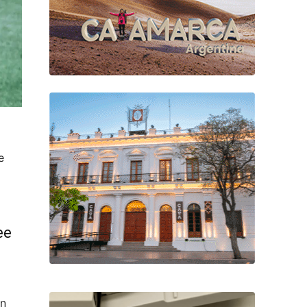
e
ee
an