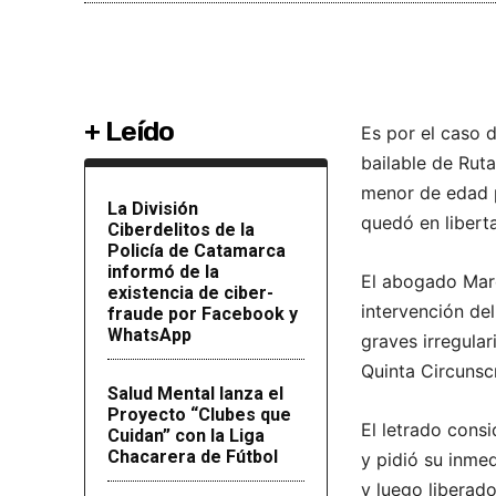
+ Leído
Es por el caso d
bailable de Ruta
menor de edad p
La División
quedó en libert
Ciberdelitos de la
Policía de Catamarca
informó de la
El abogado Marc
existencia de ciber-
intervención del
fraude por Facebook y
WhatsApp
graves irregular
Quinta Circunsc
Salud Mental lanza el
Proyecto “Clubes que
El letrado cons
Cuidan” con la Liga
Chacarera de Fútbol
y pidió su inme
y luego liberad