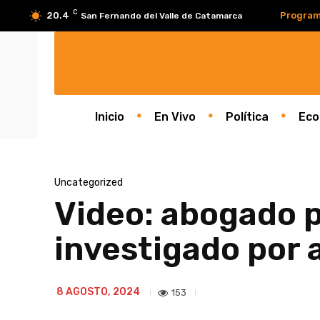
C
20.4
Program
San Fernando del Valle de Catamarca
Inicio
En Vivo
Política
Eco
Uncategorized
Video: abogado p
investigado por 
8 AGOSTO, 2024
153