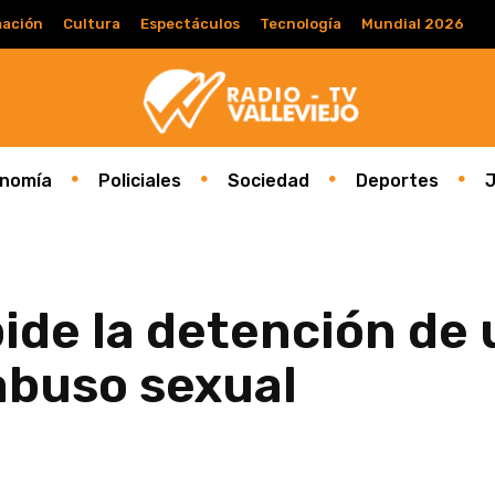
ación
Cultura
Espectáculos
Tecnología
Mundial 2026
nomía
Policiales
Sociedad
Deportes
J
ide la detención de
abuso sexual