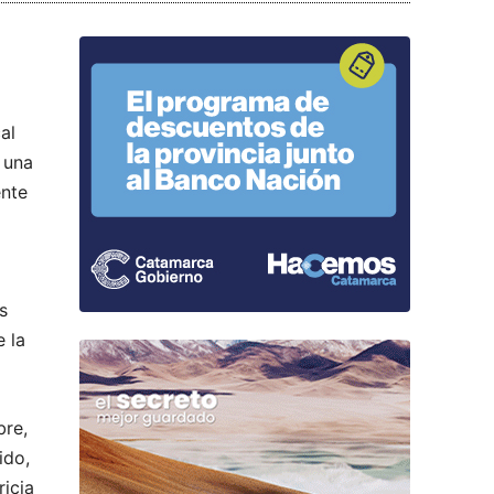
al
 una
ente
s
e la
bre,
ido,
icia