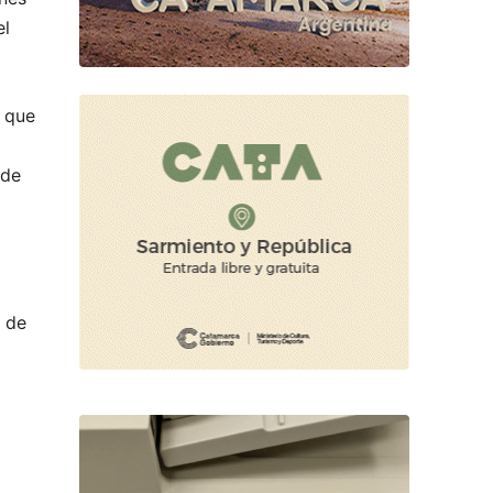
el
s que
 de
e de