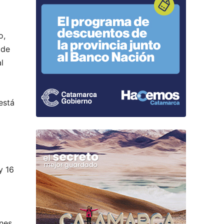
o,
 de
l
está
y 16
ones