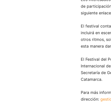
de participació
siguiente enlac
El festival cont
incluirá en esce
otros ritmos, so
esta manera darl
El Festival del 
Internacional de
Secretaría de Ge
Catamarca.
Para más informa
dirección:
gesti