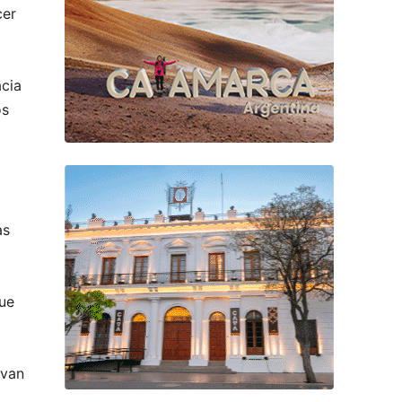
cer
cia
os
as
que
rvan