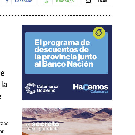
Facebook
WhatsApp
Email
ue
 la
e
rzas
or