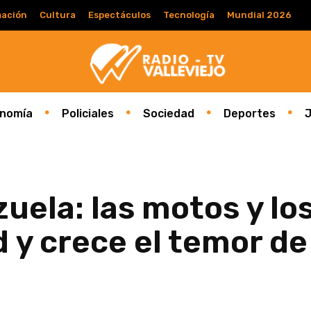
ación
Cultura
Espectáculos
Tecnología
Mundial 2026
nomía
Policiales
Sociedad
Deportes
J
uela: las motos y los
d y crece el temor de