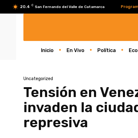
C
20.4
Program
San Fernando del Valle de Catamarca
Inicio
En Vivo
Política
Eco
Uncategorized
Tensión en Venez
invaden la ciuda
represiva