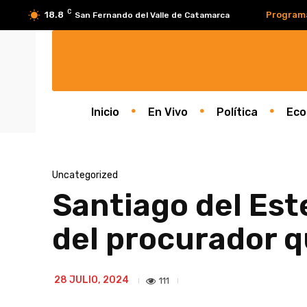
C
18.8
Program
San Fernando del Valle de Catamarca
Inicio
En Vivo
Política
Eco
Uncategorized
Santiago del Este
del procurador q
28 JULIO, 2024
111