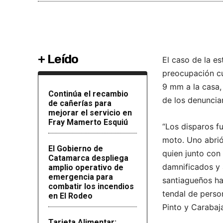
+ Leído
El caso de la es
preocupación cu
9 mm a la casa,
Continúa el recambio
de los denuncian
de cañerías para
mejorar el servicio en
Fray Mamerto Esquiú
“Los disparos f
moto. Uno abrió
El Gobierno de
quien junto con
Catamarca despliega
damnificados y 
amplio operativo de
emergencia para
santiagueños ha
combatir los incendios
tendal de perso
en El Rodeo
Pinto y Carabaja
Tarjeta Alimentar: