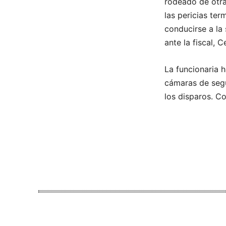
rodeado de otra
las pericias te
conducirse a la 
ante la fiscal, C
La funcionaria h
cámaras de segu
los disparos. Co