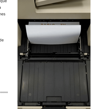
 que
a
nes
de