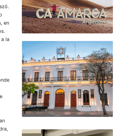
azó.
o
, en
os.
 a la
ónde
te
ban
dra,