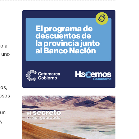
tola
, uno
os,
rosos
 un
,