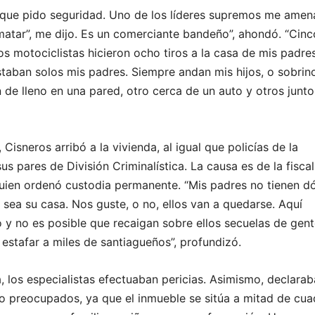
 que pido seguridad. Uno de los líderes supremos me amen
matar”, me dijo. Es un comerciante bandeño”, ahondó. “Cinc
s motociclistas hicieron ocho tiros a la casa de mis padres
staban solos mis padres. Siempre andan mis hijos, o sobrin
n de lleno en una pared, otro cerca de un auto y otros junto
, Cisneros arribó a la vivienda, al igual que policías de la
us pares de División Criminalística. La causa es de la fiscal
quien ordenó custodia permanente. “Mis padres no tienen d
no sea su casa. Nos guste, o no, ellos van a quedarse. Aquí
 y no es posible que recaigan sobre ellos secuelas de gen
 estafar a miles de santiagueños”, profundizó.
 los especialistas efectuaban pericias. Asimismo, declara
to preocupados, ya que el inmueble se sitúa a mitad de cua