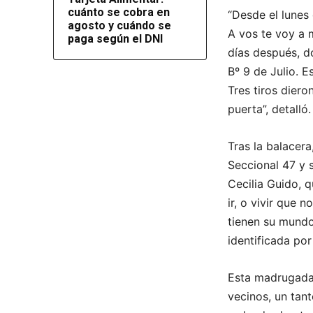
cuánto se cobra en
“Desde el lunes
agosto y cuándo se
A vos te voy a 
paga según el DNI
días después, do
Bº 9 de Julio. E
Tres tiros diero
puerta”, detalló.
Tras la balacera
Seccional 47 y s
Cecilia Guido, 
ir, o vivir que 
tienen su mundo
identificada por
Esta madrugada,
vecinos, un tan