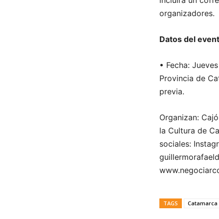
incluirá un coff
organizadores.
Datos del even
• Fecha: Jueves
Provincia de Ca
previa.
Organizan: Caj
la Cultura de 
sociales: Insta
guillermorafael
www.negociarco
TAGS
Catamarca