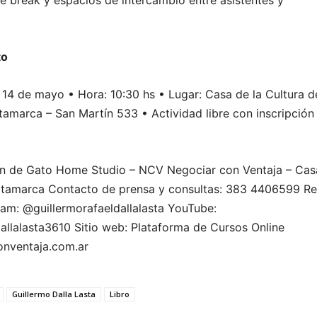
ee break y espacios de intercambio entre asistentes y
to
 14 de mayo • Hora: 10:30 hs • Lugar: Casa de la Cultura d
tamarca – San Martín 533 • Actividad libre con inscripción
ón de Gato Home Studio – NCV Negociar con Ventaja – Cas
Catamarca Contacto de prensa y consultas: 383 4406599 R
gram: @guillermorafaeldallalasta YouTube:
dallalasta3610 Sitio web: Plataforma de Cursos Online
nventaja.com.ar
Guillermo Dalla Lasta
Libro