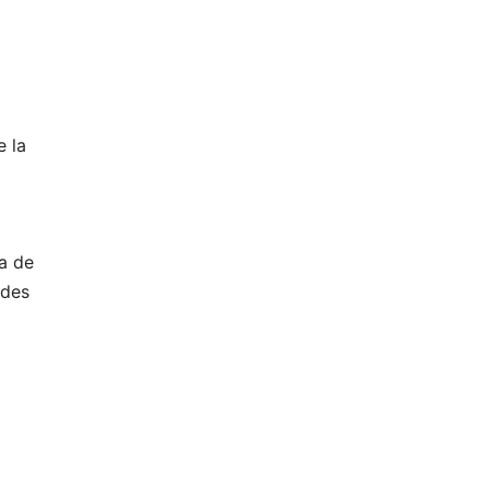
e la
a de
edes