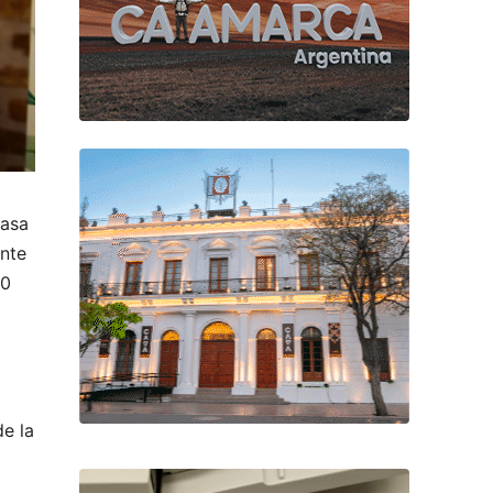
Casa
ente
60
de la