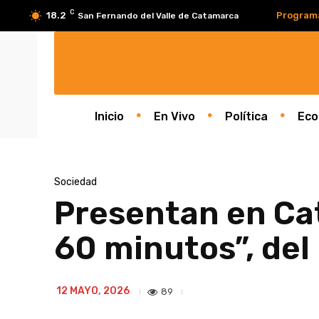
C
18.2
Program
San Fernando del Valle de Catamarca
Inicio
En Vivo
Política
Eco
Sociedad
Presentan en Cat
60 minutos”, del 
12 MAYO, 2026
89