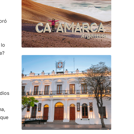
oró
 lo
te?
 dios
na,
 que