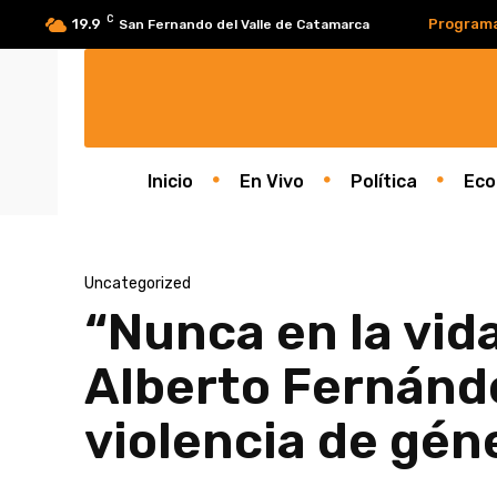
C
19.9
Program
San Fernando del Valle de Catamarca
Inicio
En Vivo
Política
Eco
Uncategorized
“Nunca en la vid
Alberto Fernánde
violencia de gén