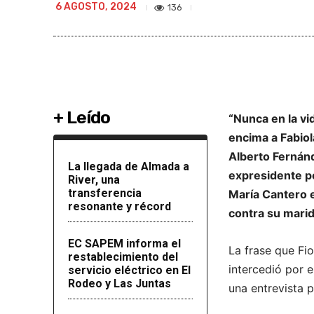
6 AGOSTO, 2024
136
+ Leído
“Nunca en la vi
encima a Fabiol
Alberto Fernánd
La llegada de Almada a
expresidente po
River, una
transferencia
María Cantero e
resonante y récord
contra su marid
EC SAPEM informa el
La frase que Fio
restablecimiento del
intercedió por el
servicio eléctrico en El
Rodeo y Las Juntas
una entrevista 