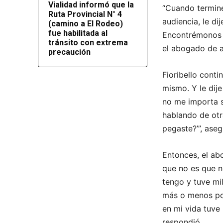
Vialidad informó que la
“Cuando terminé
Ruta Provincial N° 4
audiencia, le di
(camino a El Rodeo)
fue habilitada al
Encontrémonos a
tránsito con extrema
el abogado de 
precaución
Fioribello cont
mismo. Y le dije 
no me importa s
hablando de otr
pegaste?’”, aseg
Entonces, el abo
que no es que n
tengo y tuve mi
más o menos por
en mi vida tuve 
respondió.