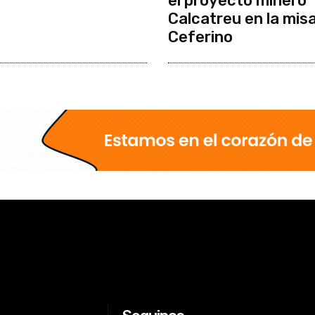
el proyecto minero
Calcatreu en la mis
Ceferino