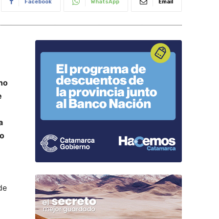
Facebook
WhatsApp
Email
ano
e
a
to
de