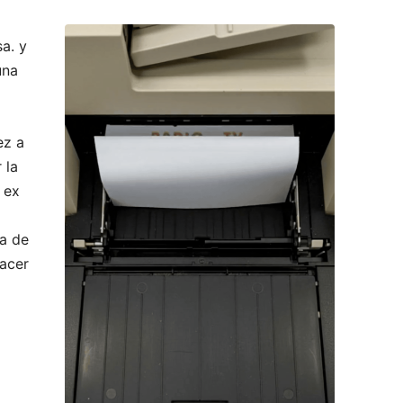
a. y
una
ez a
 la
 ex
ia de
hacer