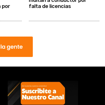
multan a conductor por
a por
falta de licencias