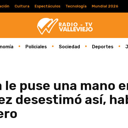
ación
Cultura
Espectáculos
Tecnología
Mundial 2026
nomía
Policiales
Sociedad
Deportes
J
a le puse una mano e
z desestimó así, ha
ero