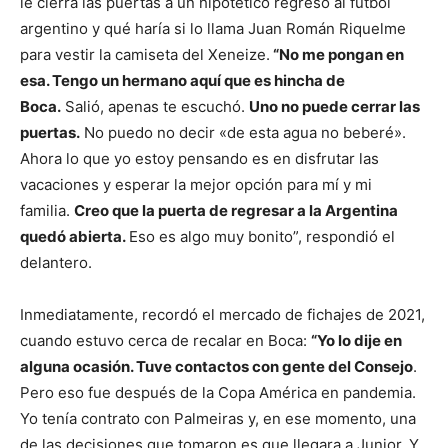
le cierra las puertas a un hipotético regreso al fútbol
argentino y qué haría si lo llama Juan Román Riquelme
para vestir la camiseta del Xeneize.
“No me pongan en
esa. Tengo un hermano aquí que es hincha de
Boca.
Salió, apenas te escuchó.
Uno no puede cerrar las
puertas.
No puedo no decir «de esta agua no beberé».
Ahora lo que yo estoy pensando es en disfrutar las
vacaciones y esperar la mejor opción para mí y mi
familia.
Creo que la puerta de regresar a la Argentina
quedó abierta.
Eso es algo muy bonito”, respondió el
delantero.
Inmediatamente, recordó el mercado de fichajes de 2021,
cuando estuvo cerca de recalar en Boca:
“Yo lo dije en
alguna ocasión. Tuve contactos con gente del Consejo
.
Pero eso fue después de la Copa América en pandemia.
Yo tenía contrato con Palmeiras y, en ese momento, una
de las decisiones que tomaron es que llegara a Junior. Y