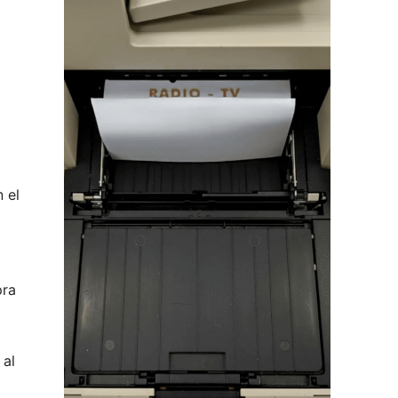
 el
pra
 al