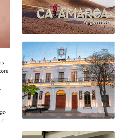
os
tora
,
ago
ue