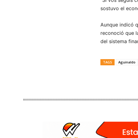
“Si vos seguís c
sostuvo el econ
Aunque indicó q
reconoció que l
del sistema fina
TAGS
Aguinaldo