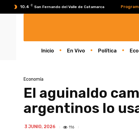
C
10.4
Program
San Fernando del Valle de Catamarca
Inicio
En Vivo
Política
Eco
Economía
El aguinaldo cam
argentinos lo us
3 JUNIO, 2026
116