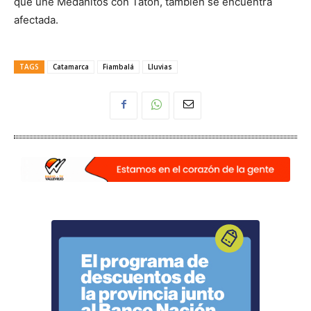
que une Medanitos con Tatón, también se encuentra
afectada.
TAGS
Catamarca
Fiambalá
Lluvias