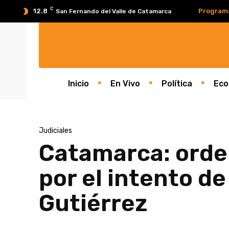
C
12.8
Program
San Fernando del Valle de Catamarca
Inicio
En Vivo
Política
Eco
Judiciales
Catamarca: orden
por el intento d
Gutiérrez