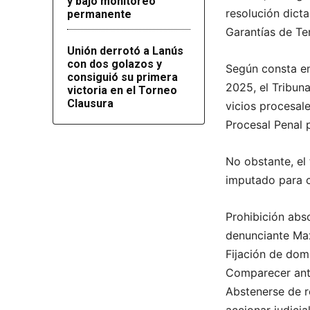
y bajo monitoreo
resolución dict
permanente
Garantías de Te
Unión derrotó a Lanús
con dos golazos y
Según consta en 
consiguió su primera
2025, el Tribun
victoria en el Torneo
Clausura
vicios procesale
Procesal Penal p
No obstante, el 
imputado para c
Prohibición abso
denunciante Max
Fijación de domi
Comparecer ante
Abstenerse de r