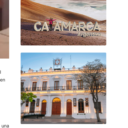
l
 en
a una