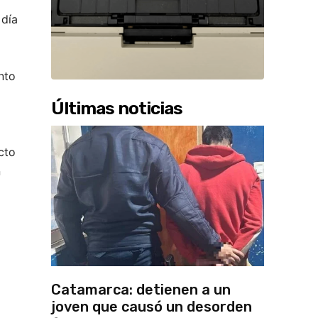
 día
unto
Últimas noticias
ecto
n
Catamarca: detienen a un
joven que causó un desorden