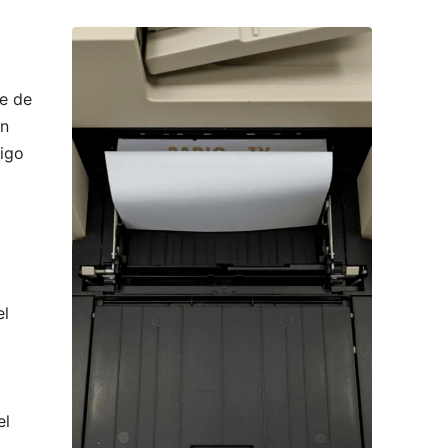
re de
on
digo
el
el