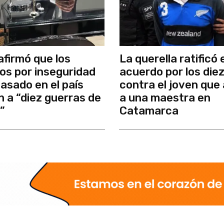
afirmó que los
La querella ratificó 
os por inseguridad
acuerdo por los die
pasado en el país
contra el joven que
n a “diez guerras de
a una maestra en
”
Catamarca