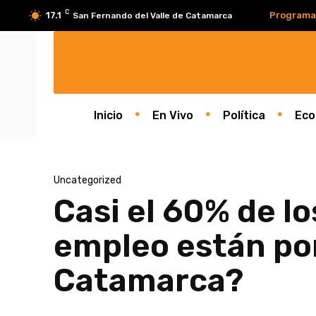
C
17.1
Programa
San Fernando del Valle de Catamarca
Inicio
En Vivo
Política
Eco
Uncategorized
Casi el 60% de lo
empleo están por
Catamarca?