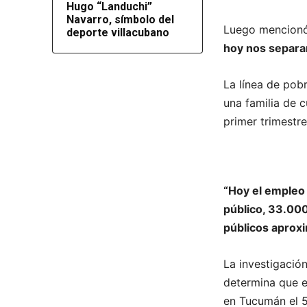
Hugo “Landuchi”
Navarro, símbolo del
Luego mencion
deporte villacubano
hoy nos separan
La línea de pob
una familia de c
primer trimestr
“Hoy el empleo 
público, 33.000
públicos apro
La investigació
determina que e
en Tucumán el 5