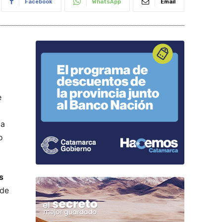
Facebook
WhatsApp
Email
e
ia
o
s
 de