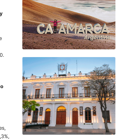
 y
e
0.
do
es,
,3%,