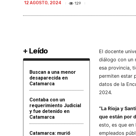
12 AGOSTO, 2024
129
+ Leído
El docente univ
diálogo con un 
esa provincia, t
Buscan a una menor
permiten estar 
desaparecida en
Catamarca
datos de la Enc
2024.
Contaba con un
requerimiento Judicial
“La Rioja y San
y fue detenido en
que están por d
Catamarca
esto, es que en 
empleados púb
Catamarca: murió