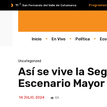
C
11
Programac
San Fernando del Valle de Catamarca
Inicio
En Vivo
Política
Eco
Uncategorized
Así se vive la S
Escenario Mayor
14 JULIO, 2024
171