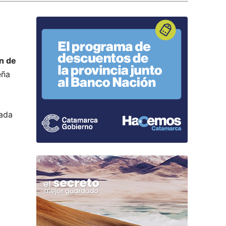
n de
eña
rada