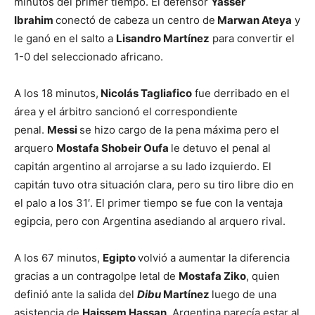
minutos del primer tiempo. El defensor
Yasser
Ibrahim
conectó de cabeza un centro de
Marwan Ateya
y
le ganó en el salto a
Lisandro Martínez
para convertir el
1-0 del seleccionado africano.
A los 18 minutos,
Nicolás Tagliafico
fue derribado en el
área y el árbitro sancionó el correspondiente
penal.
Messi
se hizo cargo de la pena máxima pero el
arquero
Mostafa Shobeir Oufa
le detuvo el penal al
capitán argentino al arrojarse a su lado izquierdo. El
capitán tuvo otra situación clara, pero su tiro libre dio en
el palo a los 31′. El primer tiempo se fue con la ventaja
egipcia, pero con Argentina asediando al arquero rival.
A los 67 minutos,
Egipto
volvió a aumentar la diferencia
gracias a un contragolpe letal de
Mostafa Ziko
, quien
definió ante la salida del
Dibu
Martínez
luego de una
asistencia de
Haissem Hassan
. Argentina parecía estar al