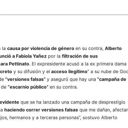
a la
causa por violencia de género
en su contra,
Alberto
nció a Fabiola Yañez
por la
filtración de sus
ara Pettinato
. El expresidente acusó a la ex primera dama
ecreto
y su difusión y el
acceso ilegítimo
” a su nube de Goo
de
“versiones falsas”
y aseguró que hay una
“campaña de
 de
“escarnio público”
en su contra.
 evidente
que se ha lanzado una campaña de desprestigio
na
haciendo correr versiones falsas
que me dañan, afecta
ijos, hermanos y a terceras personas”, sostuvo Alberto