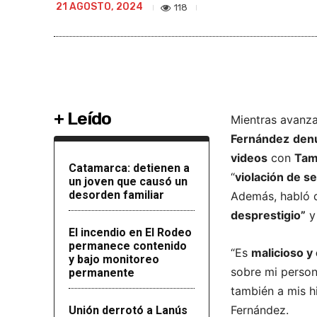
21 AGOSTO, 2024
118
+ Leído
Mientras avanz
Fernández
denu
videos
con
Tam
Catamarca: detienen a
“
violación de s
un joven que causó un
desorden familiar
Además, habló 
desprestigio”
y
El incendio en El Rodeo
permanece contenido
“Es
malicioso y
y bajo monitoreo
sobre mi perso
permanente
también a mis h
Fernández.
Unión derrotó a Lanús