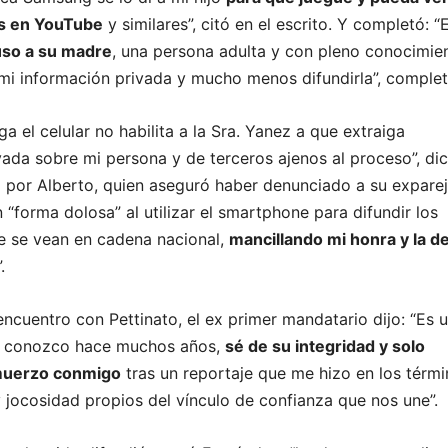
es en YouTube
y similares”, citó en el escrito. Y completó: “
so a su madre
, una persona adulta y con pleno conocimie
mi información privada y mucho menos difundirla”, complet
ga el celular no habilita a la Sra. Yanez a que extraiga
vada sobre mi persona y de terceros ajenos al proceso”, dic
a por Alberto, quien aseguró haber denunciado a su expare
“forma dolosa” al utilizar el smartphone para difundir los
e se vean en cadena nacional,
mancillando mi honra y la d
”.
encuentro con Pettinato, el ex primer mandatario dijo: “Es 
n conozco hace muchos años,
sé de su integridad y solo
muerzo conmigo
tras un reportaje que me hizo en los térm
y jocosidad propios del vínculo de confianza que nos une”.