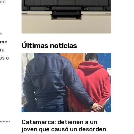
ado
e
z me
Últimas noticias
ra
os o
Catamarca: detienen a un
joven que causó un desorden