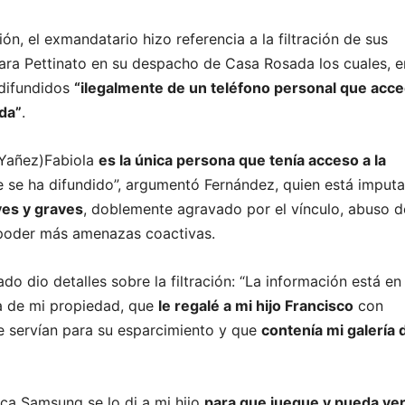
ón, el exmandatario hizo referencia a la filtración de sus
ra Pettinato en su despacho de Casa Rosada los cuales, e
 difundidos
“ilegalmente de un teléfono personal que acce
da”
.
(Yañez)Fabiola
es la única persona que tenía acceso a la
 se ha difundido”, argumentó Fernández, quien está imput
ves y graves
, doblemente agravado por el vínculo, abuso d
 poder más amenazas coactivas.
ado dio detalles sobre la filtración: “La información está en 
a de mi propiedad, que
le regalé a mi hijo Francisco
con
e servían para su esparcimiento y que
contenía mi galería 
rca Samsung se lo di a mi hijo
para que juegue y pueda ve