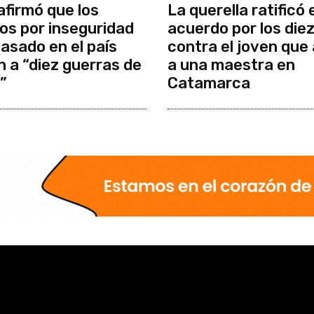
afirmó que los
La querella ratificó 
os por inseguridad
acuerdo por los die
pasado en el país
contra el joven que
n a “diez guerras de
a una maestra en
”
Catamarca