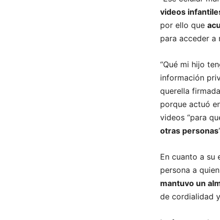
videos infantil
por ello que
acu
para acceder a 
“Qué mi hijo ten
información pri
querella firmad
porque actuó en 
videos “para qu
otras personas
En cuanto a su 
persona a quie
mantuvo un al
de cordialidad 