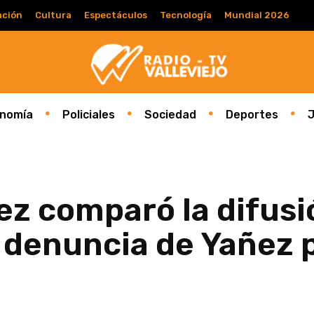
ación
Cultura
Espectáculos
Tecnología
Mundial 2026
nomía
Policiales
Sociedad
Deportes
J
z comparó la difusi
a denuncia de Yañez p