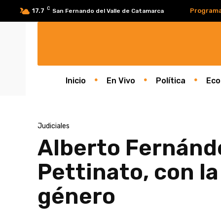
C
17.7
Program
San Fernando del Valle de Catamarca
Inicio
En Vivo
Política
Eco
Judiciales
Alberto Fernánde
Pettinato, con l
género