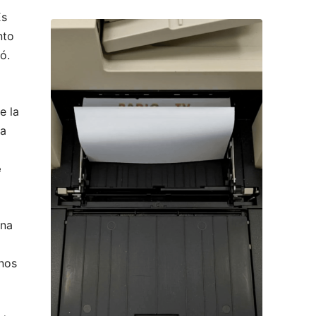
Es
nto
ó.
e la
ja
e
una
inos