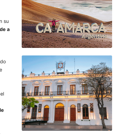
n su
de a
ado
e
el
de
r