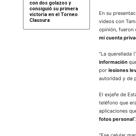
con dos golazos y
consiguió su primera
En su presentaci
victoria en el Torneo
Clausura
videos con Tama
opinión, fueron
mi cuenta priva
“La querellada 
información
que
por
lesiones le
autoridad y de
El exjefe de Est
teléfono que er
aplicaciones qu
fotos personal
”.
“Ese celular ma